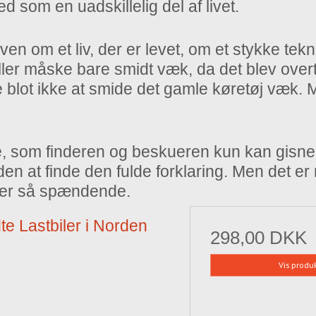
 som en uadskillelig del af livet.
ven om et liv, der er levet, om et stykke tekn
 eller måske bare smidt væk, da det blev over
lot ikke at smide det gamle køretøj væk. 
rie, som finderen og beskueren kun kan gisne
rden at finde den fulde forklaring. Men det e
nder så spændende.
te Lastbiler i Norden
298,00 DKK
Vis produ