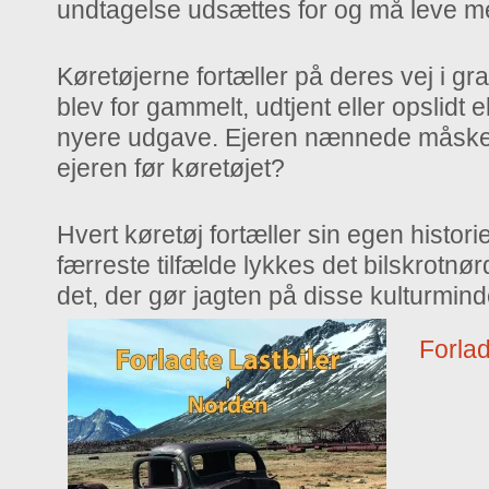
undtagelse udsættes for og må leve med
Køretøjerne fortæller på deres vej i gra
blev for gammelt, udtjent eller opslidt
nyere udgave. Ejeren nænnede måske b
ejeren før køretøjet?
Hvert køretøj fortæller sin egen histo
færreste tilfælde lykkes det bilskrotnø
det, der gør jagten på disse kulturmi
Forlad