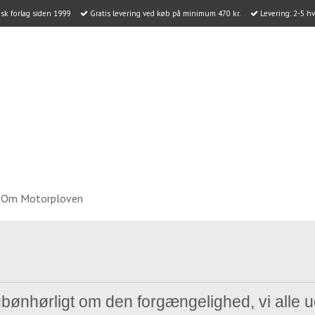
k forlag siden 1999
Gratis levering ved køb på minimum 470 kr.
Levering: 2-5 h
Om Motorploven
ubønhørligt om den forgængelighed, vi alle 