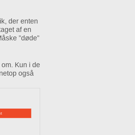
ik, der enten
taget af en
Måske ”døde”
 om. Kun i de
r netop også
kt