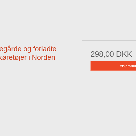
kegårde og forladte
298,00 DKK
køretøjer i Norden
Vis produ