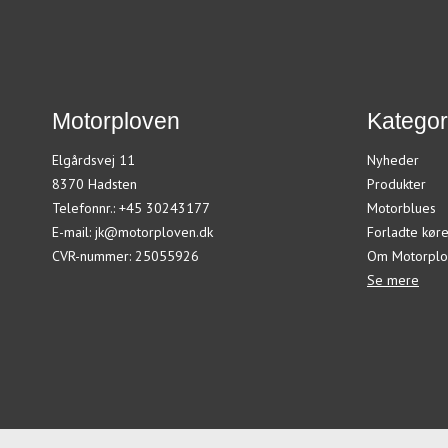
Motorploven
Kategor
Elgårdsvej 11
Nyheder
8370 Hadsten
Produkter
Telefonnr.
:
+45 30243177
Motorblues
E-mail
:
jk@motorploven.dk
Forladte køre
CVR-nummer
:
25055926
Om Motorplo
Se mere