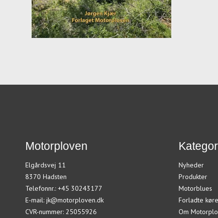
Motorploven
Kategor
Elgårdsvej 11
Nyheder
8370 Hadsten
Produkter
Telefonnr.
:
+45 30243177
Motorblues
E-mail
:
jk@motorploven.dk
Forladte køre
CVR-nummer
:
25055926
Om Motorplo