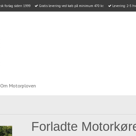
k forlag siden 1999
Gratis levering ved køb på minimum 470 kr.
Levering: 2-5 h
Om Motorploven
Forladte Motorkøre