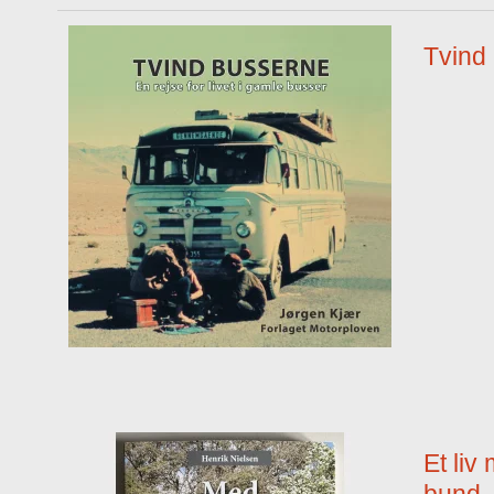
Tvind
Et liv
bund