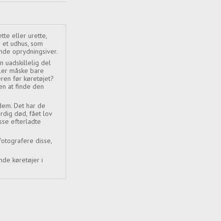
te eller urette,
i et udhus, som
ende oprydningsiver.
 uadskillelig del
eller måske bare
ren før køretøjet?
en at finde den
 dem. Det har de
rdig død, fået lov
sse efterladte
fotografere disse,
de køretøjer i