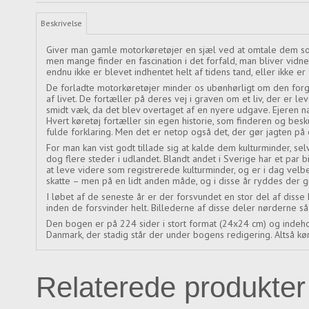
Beskrivelse
Giver man gamle motorkøretøjer en sjæl ved at omtale dem som
men mange finder en fascination i det forfald, man bliver vidne
endnu ikke er blevet indhentet helt af tidens tand, eller ikke
De forladte motorkøretøjer minder os ubønhørligt om den forg
af livet. De fortæller på deres vej i graven om et liv, der er le
smidt væk, da det blev overtaget af en nyere udgave. Ejeren 
Hvert køretøj fortæller sin egen historie, som finderen og besk
fulde forklaring. Men det er netop også det, der gør jagten p
For man kan vist godt tillade sig at kalde dem kulturminder, se
dog flere steder i udlandet. Blandt andet i Sverige har et par b
at leve videre som registrerede kulturminder, og er i dag velbe
skatte – men på en lidt anden måde, og i disse år ryddes der g
I løbet af de seneste år er der forsvundet en stor del af disse 
inden de forsvinder helt. Billederne af disse deler nørderne
Den bogen er på 224 sider i stort format (24x24 cm) og indeho
Danmark, der stadig står der under bogens redigering. Altså kø
Relaterede produkter