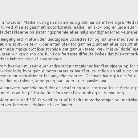
 forladte? Måske vil nogen nok mene, og det har de måske også. Med ret
 til ved at se et gammelt motorkøretøj, måske i en skov, bag en lade eller 
 er faldet i kløerne på skrotningspræmie eller miljømyndighedernes velmen
ængelighed, vi alle uden undtagelse udsættes for og må leve med som en
vet, om et stykke teknik, der enten blev for gammelt, udtjent eller opslidt 
nænnede måske blot ikke at smide det gamle køretøj væk. Måske ”døde” eje
ueren kun kan gisne om. Kun i de færreste tilfælde lykkes det bilskrotnørd
å disse kulturminder så spændende.
lvom hverken museer eller andre kulturinstitutioner har fået øjnene op for
ilkirkegårde, hvor gamle motorkøretøjer har fået lov at lide en stille og væ
søgte turistattraktioner. Miljømyndighederne i Danmark har også øje for di
rundigt op i skove, læhegn og bag lader i det ganske land.
kulturskatte, samtidig med der er opstået en stor interesse for at finde og 
 så med os andre på forskellige fora som Facebook og nu denne bog.
lder mere end 300 farvebilleder af forladte motorkøretøjer, og udelukken
retøjer læseren selv kunne have fundet.