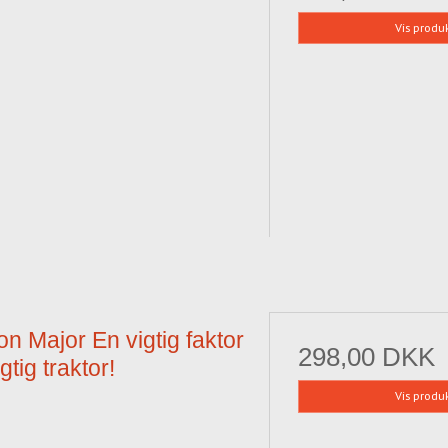
Vis produ
n Major En vigtig faktor
298,00 DKK
gtig traktor!
Vis produ