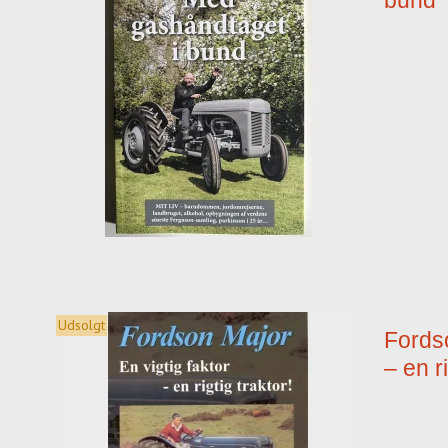
Udsolgt
Fordso
– en ri