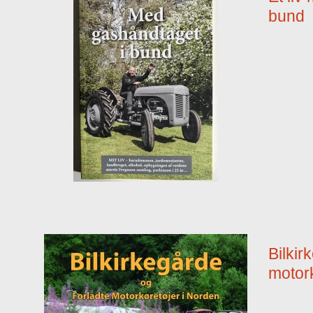
bund
Bilkir
motor