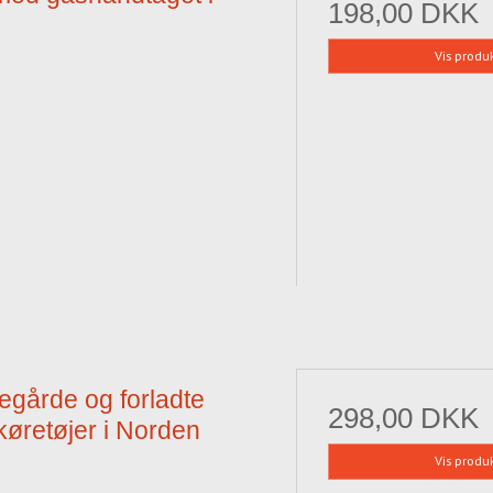
198,00 DKK
Vis produ
kegårde og forladte
298,00 DKK
køretøjer i Norden
Vis produ