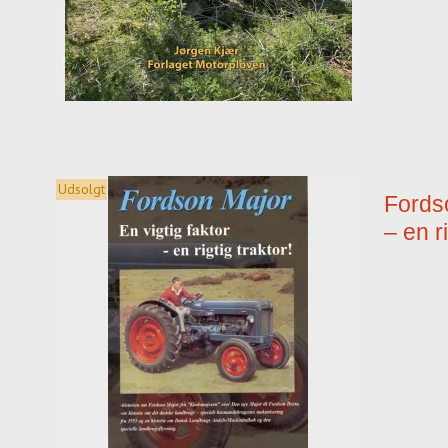
Udsolgt
Fordso
– en ri