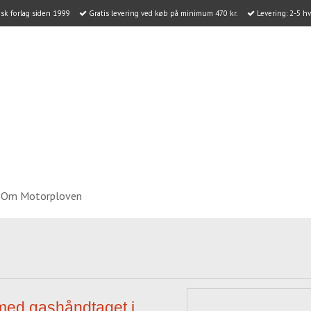
k forlag siden 1999
Gratis levering ved køb på minimum 470 kr.
Levering: 2-5 h
Om Motorploven
 med gashåndtaget i