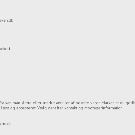
oven.dk
ankort
rfra kan man slette eller ændre antallet af bestilte varer. Marker at du god
 læst og accepteret. Vælg derefter kontakt og modtagerinformation
e-mail.