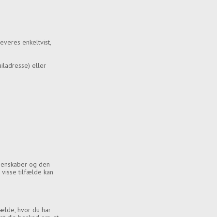
everes enkeltvist,
iladresse) eller
egenskaber og den
visse tilfælde kan
fælde, hvor du har