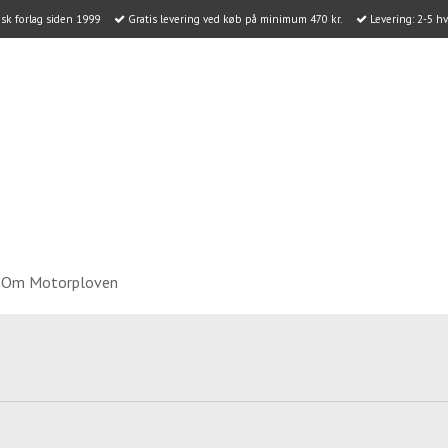
k forlag siden 1999
Gratis levering ved køb på minimum 470 kr.
Levering: 2-5 h
Om Motorploven