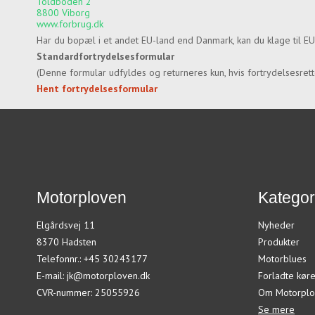
Toldboden 2
8800 Viborg
www.forbrug.dk
Har du bopæl i et andet EU-land end Danmark, kan du klage til E
Standardfortrydelsesformular
(Denne formular udfyldes og returneres kun, hvis fortrydelsesre
Hent fortrydelsesformular
Motorploven
Kategor
Elgårdsvej 11
Nyheder
8370 Hadsten
Produkter
Telefonnr.
:
+45 30243177
Motorblues
E-mail
:
jk@motorploven.dk
Forladte køre
CVR-nummer
:
25055926
Om Motorplo
Se mere