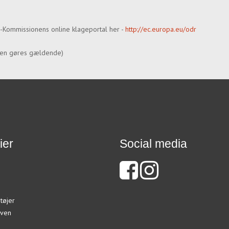
U-Kommissionens online klageportal her -
http://ec.europa.eu/odr
tten gøres gældende)
ier
Social media
tøjer
ven