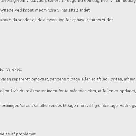
levering, som vi tilbyder), senest 14 dage fra den dag, hvor vi har modtag
ttede ved købet, medmindre vi har aftalt andet.
 mindre du sender os dokumentation for at have returneret den.
for varekøb.
å varen repareret, ombyttet, pengene tilbage eller et afslag i prisen, afhæ
fejlen. Hvis du reklamerer inden for to måneder efter, at fejlen er opdaget,
ostninger. Varen skal altid sendes tilbage i forsvarlig emballage. Husk også
ivelse af problemet.