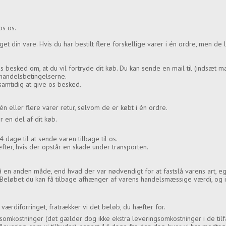
hos os.
 din vare. Hvis du har bestilt flere forskellige varer i én ordre, men de l
s besked om, at du vil fortryde dit køb. Du kan sende en mail til (indsæt ma
 handelsbetingelserne.
amtidig at give os besked.
én eller flere varer retur, selvom de er købt i én ordre.
r en del af dit køb.
4 dage til at sende varen tilbage til os.
æfter, hvis der opstår en skade under transporten.
på en anden måde, end hvad der var nødvendigt for at fastslå varens art, 
 Beløbet du kan få tilbage afhænger af varens handelsmæssige værdi, og i 
 værdiforringet, fratrækker vi det beløb, du hæfter for.
gsomkostninger (det gælder dog ikke ekstra leveringsomkostninger i de til