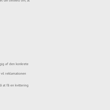
et din besked om, at
ngig af den konkrete
 vil reklamationen
 at få en kvittering