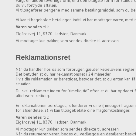
valgt en anden leveringsform, end den billigste form for standard
du vil fortryde aftalen.
Vi tilbagefører pengene med samme betalingsmiddel, som du beny
Vi kan tilbageholde betalingen indtil vi har modtaget varen, med
Varen sendes til:
Elgårdsvej 11, 8370 Hadsten, Danmark
Vi modtager kun pakker, som sendes direkte til adressen.
Reklamationsret
Når du handler hos os som forbruger, gælder købelovens regler 
Det betyder, at du har reklamationsret i 24 måneder.
Hvis din reklamation er berettiget, betyder det, at du enten kan f
situation.
Du skal reklamere inden for ”rimelig tid” efter, at du har opdaget 
altid være rettidig.
Er reklamationen berettiget, refunderer vi dine (rimelige) fragtomk
for afsendelse, så vi kan tilbagebetale dine fragtomkostninger.
Varen sendes til:
Elgårdsvej 11, 8370 Hadsten, Danmark
Vi modtager kun pakker, som sendes direkte til adressen.
Når du returnerer varen, bedes du vedlægge en detaljeret beskr