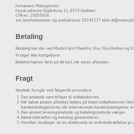
Firmanavn: Motorploven
Fysisk adresse: Elgårdsvej 11, 8370 Hadsten
CVR-nr.: 25055926
evt. telefonnummer og mailadresse: 30243177 eller jk@motorpl
Betaling
Betaling kan ske ved MasterCard, Maestro, Visa, Visa Elekton og D
Vi tager ikke kortgebyrer.
Beløbet hæves først på dit kort, når varen afsendes.
Fragt
Varekøb foregår ved følgende procedure:
Den ønskede vare tilføjes til indkøbskurven.
Når købet ønskes afsluttet, klikkes på linket indkøbskurven. He
handelsbetingelserne, når indeværende handelsbetingelser er
Den ønsket leveringsmetode og betalingsmetode vælges
Købet bekræftes og betaling gennemføres.
Herefter modtager du en elektronisk en ordrebekræftelse pr. 