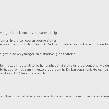
ndige for at kunne levere varen til dig.
em år, hvorefter oplysningerne slettes.
m opbevarer og behandler data. Virksomhederne behandler udelukkende 
n give dine oplysninger en tilstrækkelig beskyttelse.
dem rettet. I nogle tilfælde har vi pligt til at slette dine persondata, hvis 
d til det formål, som vi skulle bruge dem til. Du kan også kontakte os, hvis
ive til os på: jk@motorploven.dk.
en Kjær. Hvis det ikke lykkes os at finde en løsning, kan du sende en klage t