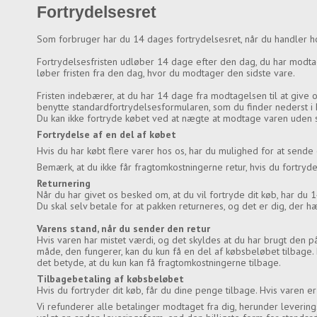
Fortrydelsesret
Som forbruger har du 14 dages fortrydelsesret, når du handler 
Fortrydelsesfristen udløber 14 dage efter den dag, du har modtaget
løber fristen fra den dag, hvor du modtager den sidste vare.
Fristen indebærer, at du har 14 dage fra modtagelsen til at give o
benytte standardfortrydelsesformularen, som du finder nederst i
Du kan ikke fortryde købet ved at nægte at modtage varen uden s
Fortrydelse af en del af købet
Hvis du har købt flere varer hos os, har du mulighed for at sende 
Bemærk, at du ikke får fragtomkostningerne retur, hvis du fortryde
Returnering
Når du har givet os besked om, at du vil fortryde dit køb, har du 1
Du skal selv betale for at pakken returneres, og det er dig, der h
Varens stand, når du sender den retur
Hvis varen har mistet værdi, og det skyldes at du har brugt den 
måde, den fungerer, kan du kun få en del af købsbeløbet tilbage.
det betyde, at du kun kan få fragtomkostningerne tilbage.
Tilbagebetaling af købsbeløbet
Hvis du fortryder dit køb, får du dine penge tilbage. Hvis varen er
Vi refunderer alle betalinger modtaget fra dig, herunder leverin