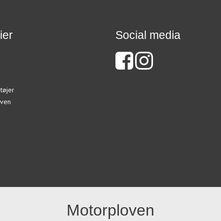
ier
Social media
tøjer
ven
Motorploven