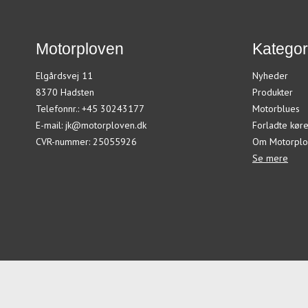
Motorploven
Kategor
Elgårdsvej 11
Nyheder
8370 Hadsten
Produkter
Telefonnr.
:
+45 30243177
Motorblues
E-mail
:
jk@motorploven.dk
Forladte køre
CVR-nummer
:
25055926
Om Motorplo
Se mere