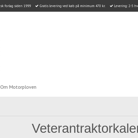
k forlag siden 1999
Gratis levering ved køb på minimum 470 kr.
Levering: 2-5 h
Om Motorploven
Veterantraktorkal